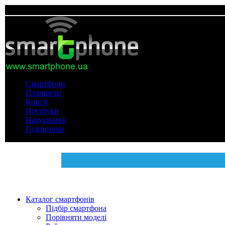
Смартфони
Планшети
Книги
Ноутбуки
Навушники
Годинники
Каталог смартфонів
Підбір смартфона
Порівняти моделі