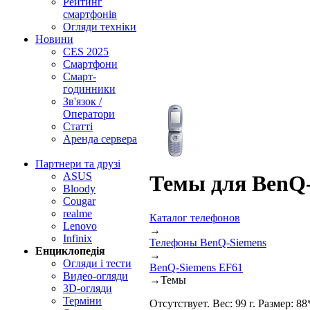
Рейтинг
смартфонів
Огляди техніки
Новини
CES 2025
Смартфони
Смарт-
годинники
Зв'язок /
Оператори
Статті
Аренда сервера
Партнери та друзі
ASUS
Темы для BenQ-
Bloody
Cougar
realme
Каталог телефонов
Lenovo
→
Infinix
Телефоны BenQ-Siemens
Енциклопедія
→
Огляди і тести
BenQ-Siemens EF61
Видео-огляди
→
Темы
3D-огляди
Терміни
Отсутствует. Вес: 99 г. Размер: 8