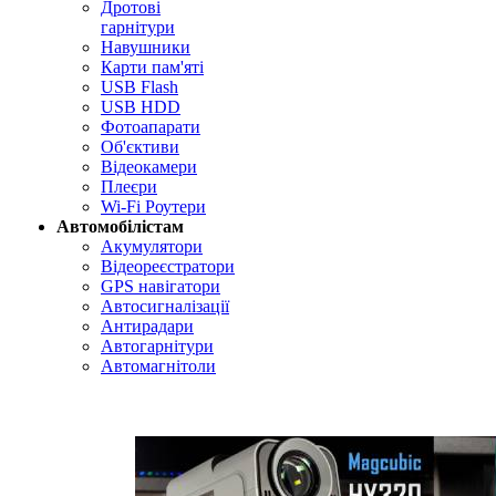
Дротові
гарнітури
Навушники
Карти пам'яті
USB Flash
USB HDD
Фотоапарати
Об'єктиви
Відеокамери
Плеєри
Wi-Fi Роутери
Автомобілістам
Акумулятори
Відеореєстратори
GPS навігатори
Автосигналізації
Антирадари
Автогарнітури
Автомагнітоли