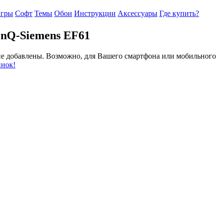
гры
Софт
Темы
Обои
Инструкции
Аксессуары
Где купить?
enQ-Siemens EF61
 не добавлены. Возможно, для Вашего смартфона или мобильного
инок!