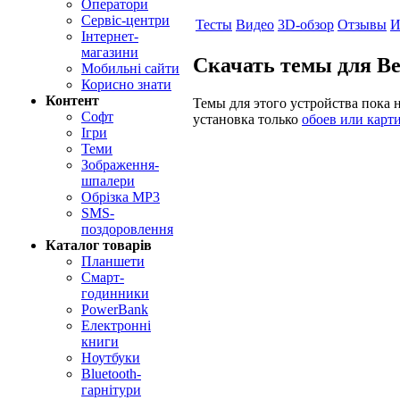
Оператори
Сервіс-центри
Тесты
Видео
3D-обзор
Отзывы
И
Інтернет-
магазини
Скачать темы для B
Мобильні сайти
Корисно знати
Контент
Темы для этого устройства пока
Софт
установка только
обоев или карт
Ігри
Теми
Зображення-
шпалери
Обрізка MP3
SMS-
поздоровлення
Каталог товарів
Планшети
Смарт-
годинники
PowerBank
Електронні
книги
Ноутбуки
Bluetooth-
гарнітури